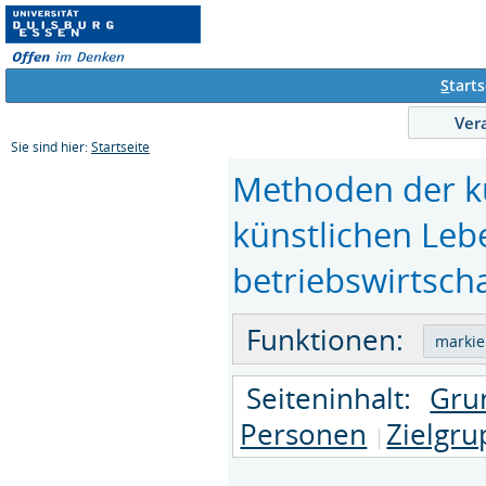
S
tarts
Ver
Sie sind hier:
Startseite
Methoden der kü
künstlichen Leb
betriebswirtscha
Funktionen:
Seiteninhalt:
Gru
Personen
Zielgr