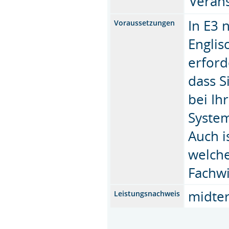
Verans
In E3 
Voraussetzungen
Englis
erford
dass S
bei Ih
System
Auch i
welche
Fachwi
midte
Leistungsnachweis