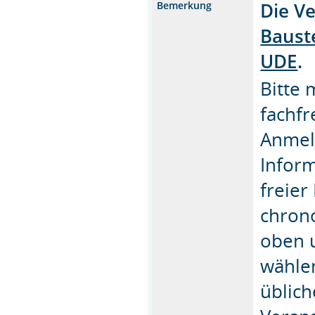
Die Ve
Bemerkung
Bauste
UDE
.
Bitte 
fachfr
Anmel
Inform
freier
chrono
oben u
wähle
üblich