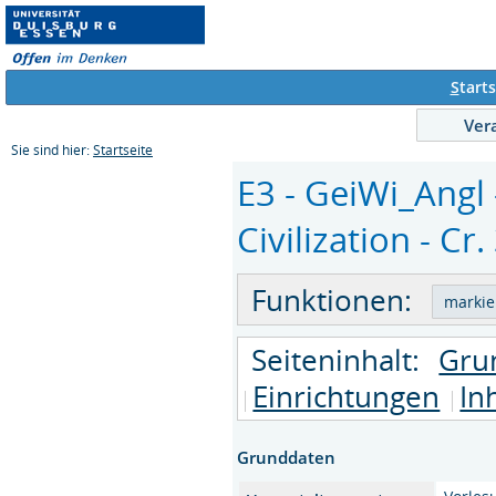
S
tarts
Ver
Sie sind hier:
Startseite
E3 - GeiWi_Angl
Civilization - Cr.
Funktionen:
Seiteninhalt:
Gru
Einrichtungen
In
Grunddaten