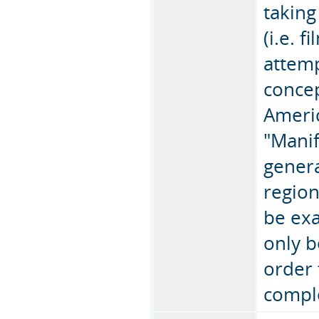
taking
(i.e. f
attemp
concep
Ameri
"Manif
genera
region
be exa
only b
order 
comple