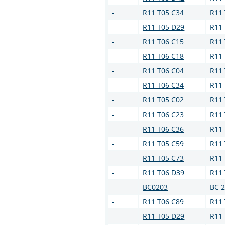
-
R11 T05 C34
R11
-
R11 T05 D29
R11
-
R11 T06 C15
R11
-
R11 T06 C18
R11
-
R11 T06 C04
R11
-
R11 T06 C34
R11
-
R11 T05 C02
R11
-
R11 T06 C23
R11
-
R11 T06 C36
R11
-
R11 T05 C59
R11
-
R11 T05 C73
R11
-
R11 T06 D39
R11
-
BC0203
BC 
-
R11 T06 C89
R11
-
R11 T05 D29
R11