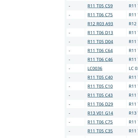
-
R11 T05 C59
R11
-
R11 T06 C75
R11
-
R12 R03 A93
R12
-
R11 T06 D13
R11
-
R11 T05 D04
R11
-
R11 T06 C64
R11
-
R11 T06 C46
R11
-
LC0036
LC 0
-
R11 T05 C40
R11
-
R11 T05 C10
R11
-
R11 T05 C43
R11
-
R11 T06 D29
R11
-
R13 V01 G14
R13
-
R11 T06 C75
R11
-
R11 T05 C35
R11