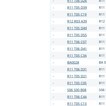
-
R11 T06 D26
R11
-
R11 T05 D39
R11
-
R11 T05 C19
R11
-
R12 R03 A39
R12
-
R11 T05 D49
R11
-
R11 T05 D55
R11
-
R11 T06 C07
R11
-
R11 T06 D41
R11
-
R11 T05 C34
R11
-
BA0028
BA 
-
R11 T06 D31
R11
-
R11 T05 D21
R11
-
R11 T05 C05
R11
-
S06 S00 B08
S06 
-
R11 T06 C44
R11
-
R11 T05 C13
R11