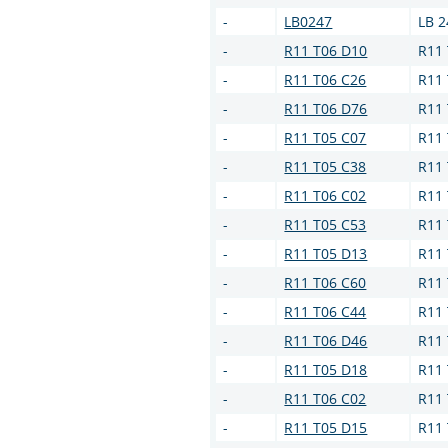
-
LB0247
LB 2
-
R11 T06 D10
R11
-
R11 T06 C26
R11
-
R11 T06 D76
R11
-
R11 T05 C07
R11
-
R11 T05 C38
R11
-
R11 T06 C02
R11
-
R11 T05 C53
R11
-
R11 T05 D13
R11
-
R11 T06 C60
R11
-
R11 T06 C44
R11
-
R11 T06 D46
R11
-
R11 T05 D18
R11
-
R11 T06 C02
R11
-
R11 T05 D15
R11