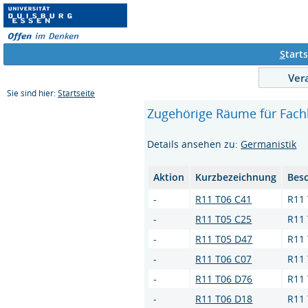
S
tarts
Ver
Sie sind hier:
Startseite
Zugehörige Räume für Fach
Details ansehen zu:
Germanistik
Aktion
Kurzbezeichnung
Bes
-
R11 T06 C41
R11
-
R11 T05 C25
R11
-
R11 T05 D47
R11
-
R11 T06 C07
R11
-
R11 T06 D76
R11
-
R11 T06 D18
R11