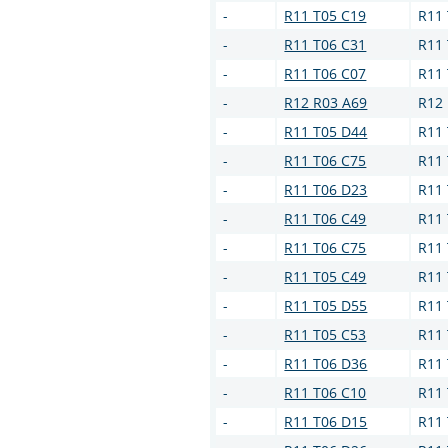
-
R11 T05 C19
R11
-
R11 T06 C31
R11
-
R11 T06 C07
R11
-
R12 R03 A69
R12
-
R11 T05 D44
R11
-
R11 T06 C75
R11
-
R11 T06 D23
R11
-
R11 T06 C49
R11
-
R11 T06 C75
R11
-
R11 T05 C49
R11
-
R11 T05 D55
R11
-
R11 T05 C53
R11
-
R11 T06 D36
R11
-
R11 T06 C10
R11
-
R11 T06 D15
R11