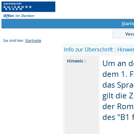
S
tarts
Ver
Sie sind hier:
Startseite
Info zur Überschrift : Hinwe
Um an d
Hinweis :
dem 1. F
das Spra
gilt die
der Roma
des "B1 