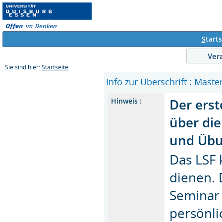
S
tarts
Ver
Sie sind hier:
Startseite
Info zur Überschrift : Mast
Der erst
Hinweis :
über die
und Üb
Das LSF 
dienen. 
Seminar 
persönli