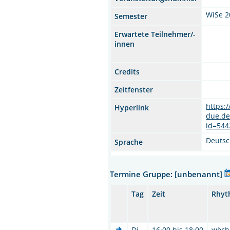
WiSe 2
Semester
Erwartete Teilnehmer/-
innen
Credits
Zeitfenster
https:
Hyperlink
due.de
id=544
Deuts
Sprache
Termine Gruppe: [unbenannt]
Tag
Zeit
Rhyt
Di.
16:00 bis 18:00
wöch