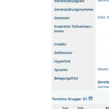
Semin
Veranstaltungsart
Veranstaltungsnummer
SoSe 2
Semester
Erwartete Teilnehmer/-
innen
Credits
Zeitfenster
Hyperlink
Deuts
Sprache
Belegungsfrist
Einrich
German
Termine Gruppe: G1
Tag
Zeit
R