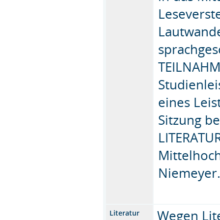
Leseverst
Lautwande
sprachges
TEILNAHM
Studienle
eines Lei
Sitzung b
LITERATUR
Mittelhoc
Niemeyer
Wegen Lit
Literatur