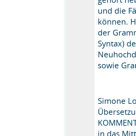
und die Fä
können. H
der Gramm
Syntax) d
Neuhochde
sowie Gr
Simone Lol
Übersetzu
KOMMENTAR
in das Mi