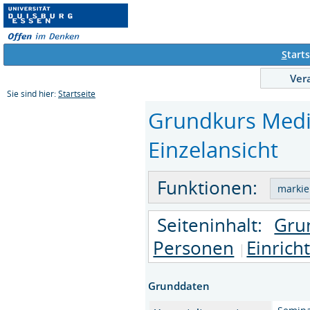
S
tarts
Ver
Sie sind hier:
Startseite
Grundkurs Mediä
Einzelansicht
Funktionen:
Seiteninhalt:
Gru
Personen
Einrich
Grunddaten