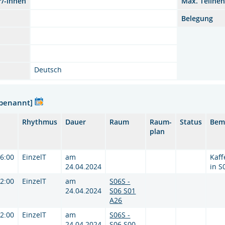
r/-innen
Max. Teilne
Belegung
Deutsch
nbenannt]
Rhythmus
Dauer
Raum
Raum-
Status
Bem
plan
16:00
EinzelT
am
Kaf
24.04.2024
in S
12:00
EinzelT
am
S06S -
24.04.2024
S06 S01
A26
12:00
EinzelT
am
S06S -
24.04.2024
S06 S00