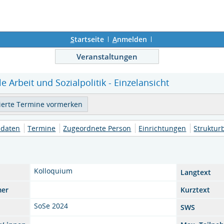
S
tartseite
A
nmelden
Veranstaltungen
e Arbeit und Sozialpolitik - Einzelansicht
daten
Termine
Zugeordnete Person
Einrichtungen
Struktu
Kolloquium
Langtext
mer
Kurztext
SoSe 2024
SWS