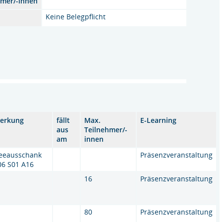
hmer/-innen
Keine Belegpflicht
erkung
fällt
Max.
E-Learning
aus
Teilnehmer/-
am
innen
feeausschank
Präsenzveranstaltung
06 S01 A16
16
Präsenzveranstaltung
80
Präsenzveranstaltung