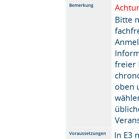
Achtu
Bemerkung
Bitte 
fachfr
Anmel
Inform
freier
chrono
oben u
wähle
üblich
Verans
In E3 
Voraussetzungen