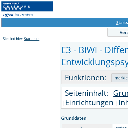
S
tarts
Ver
Sie sind hier:
Startseite
E3 - BiWi - Diff
Entwicklungspsyc
Funktionen:
Seiteninhalt:
Gru
Einrichtungen
In
Grunddaten