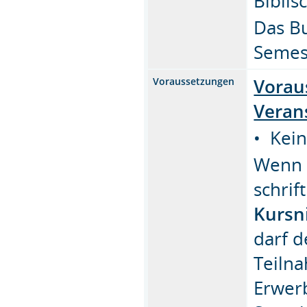
Biblis
Das Bu
Semes
Vorau
Voraussetzungen
Veran
• Kein
Wenn 
schrif
Kursn
darf d
Teiln
Erwerb