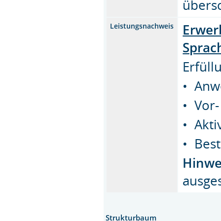
übers
Erwer
Leistungsnachweis
Sprac
Erfüll
• Anwe
• Vor-
• Akti
• Bes
Hinwe
ausges
Strukturbaum