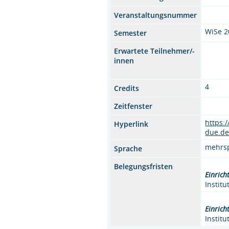
Veranstaltungsnummer
WiSe 2
Semester
Erwartete Teilnehmer/-
innen
4
Credits
Zeitfenster
https:
Hyperlink
due.de
mehrs
Sprache
Belegungsfristen
Einrich
Instit
Einrich
Instit