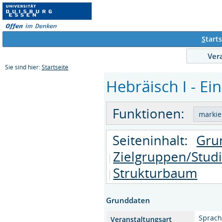
S
tarts
Ver
Sie sind hier:
Startseite
Hebräisch I - Ei
Funktionen:
Seiteninhalt:
Gru
Zielgruppen/Stud
Strukturbaum
Grunddaten
Sprach
Veranstaltungsart