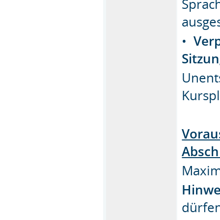
Sprach
ausge
•
Verp
Sitzun
Unent
Kurspl
Vorau
Absch
Maxima
Hinwe
dürfen