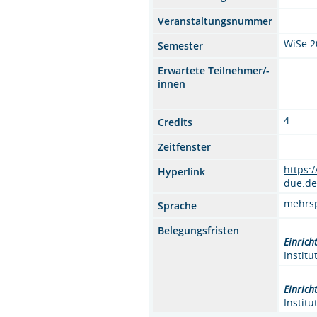
Veranstaltungsnummer
WiSe 2
Semester
Erwartete Teilnehmer/-
innen
4
Credits
Zeitfenster
https:
Hyperlink
due.de
mehrs
Sprache
Belegungsfristen
Einrich
Instit
Einrich
Instit