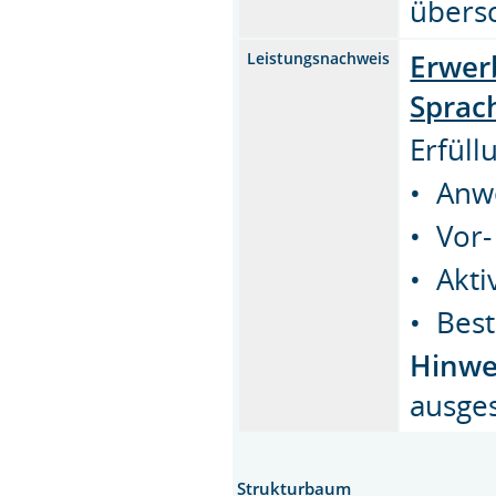
übers
Erwer
Leistungsnachweis
Sprac
Erfüll
• Anwe
• Vor-
• Akti
• Bes
Hinwe
ausges
Strukturbaum