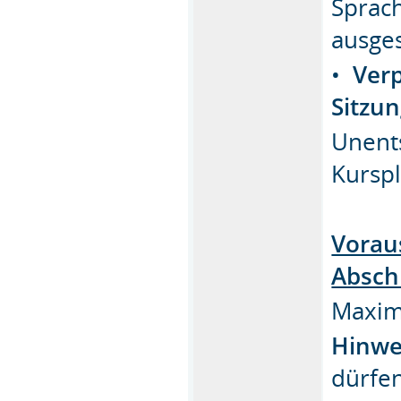
Sprach
ausge
•
Verp
Sitzun
Unent
Kurspl
Vorau
Absch
Maxima
Hinwe
dürfen