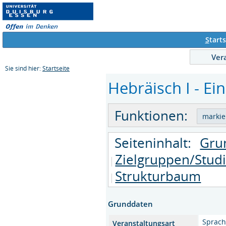
S
tarts
Ver
Sie sind hier:
Startseite
Hebräisch I - Ei
Funktionen:
Seiteninhalt:
Gru
Zielgruppen/Stud
Strukturbaum
Grunddaten
Sprach
Veranstaltungsart