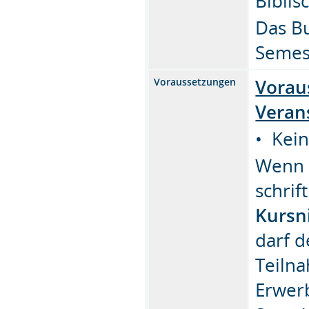
Biblis
Das Bu
Semes
Vorau
Voraussetzungen
Veran
• Kein
Wenn 
schrif
Kursn
darf d
Teiln
Erwerb