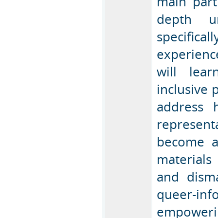
main part
depth un
specifica
experienc
will lea
inclusive 
address 
represent
become a
materials
and disma
queer-inf
empowerin