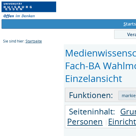
S
tarts
Ver
Sie sind hier:
Startseite
Medienwissensc
Fach-BA Wahlmod
Einzelansicht
Funktionen:
Seiteninhalt:
Gru
Personen
Einrich