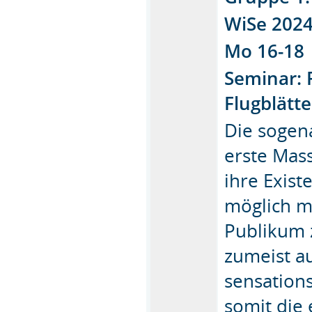
WiSe 202
Mo 16-18
Seminar:
Flugblätt
Die sogena
erste Mas
ihre Exist
möglich ma
Publikum z
zumeist au
sensation
somit die 