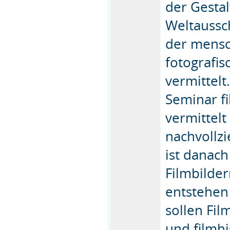
der Gestal
Weltaussc
der mensc
fotografi
vermittelt
Seminar f
vermittelt
nachvollz
ist danach
Filmbilde
entstehen
sollen Fil
und filmh