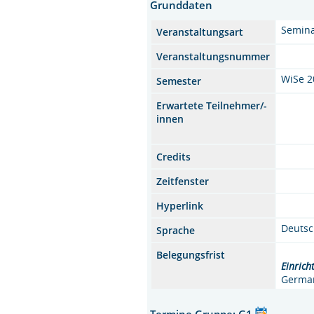
Grunddaten
Semin
Veranstaltungsart
Veranstaltungsnummer
WiSe 2
Semester
Erwartete Teilnehmer/-
innen
Credits
Zeitfenster
Hyperlink
Deuts
Sprache
Belegungsfrist
Einrich
German
Termine Gruppe: G1