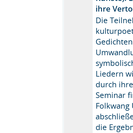
ihre Vert
Die Teiln
kulturpoe
Gedichten
Umwandlun
symbolisc
Liedern wi
durch ihr
Seminar f
Folkwang U
abschließ
die Ergebn