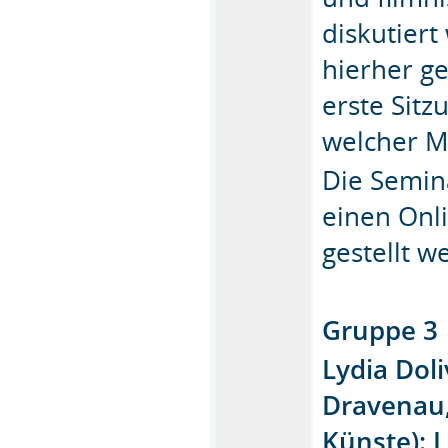
diskutiert
hierher ge
erste Sitz
welcher M
Die Semin
einen Onl
gestellt w
Gruppe 3
Lydia Dol
Dravenau,
Künste): 