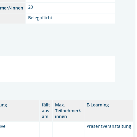
20
hmer/-innen
Belegpflicht
ung
fällt
Max.
E-Learning
aus
Teilnehmer/-
am
innen
ive
Präsenzveranstaltung