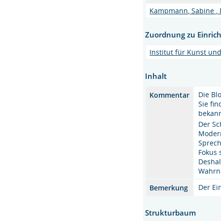
Kampmann, Sabine , D
Zuordnung zu Einric
Institut für Kunst u
Inhalt
Die Bl
Kommentar
Sie fi
bekan
Der Sc
Modern
Sprech
Fokus 
Deshal
Wahrn
Der Ei
Bemerkung
Strukturbaum