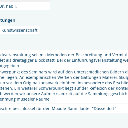
r. habil.
htungen
nd Kunstwissenschaft
ockveranstaltung soll mit Methoden der Beschreibung und Vermit
ndet als dreitägiger Block statt. Bei der Einführungsveranstaltung 
ntgegeben.
hwerpunkt des Seminars wird auf den unterschiedlichen Bildern d
e liegen. An exemplarischen Werken der Gattungen Malerei, Skul
en vor dem Originalkunstwerk einüben. Insbesondere das Erschlie
stehen. Ein weiterer Schwerpunkt liegt auf der Reflexion der Kont
b werden wir unsere Aufmerksamkeit auf die Sammlungsgeschicht
ehmung musealer Räume.
nschreibeschlüssel für den Moodle-Raum lautet "Düsseldorf"