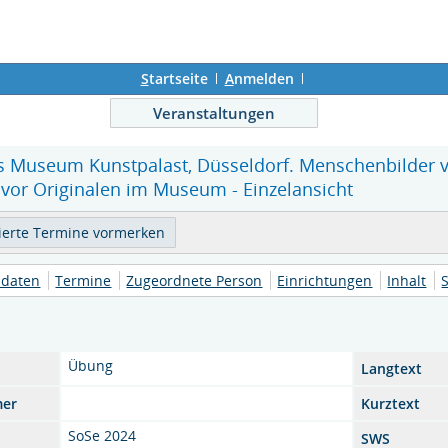
S
tartseite
A
nmelden
Veranstaltungen
 Museum Kunstpalast, Düsseldorf. Menschenbilder vo
vor Originalen im Museum - Einzelansicht
daten
Termine
Zugeordnete Person
Einrichtungen
Inhalt
Übung
Langtext
mer
Kurztext
SoSe 2024
SWS