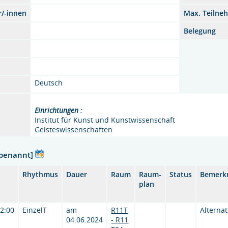
r/-innen
Max. Teilne
Belegung
Deutsch
Einrichtungen :
Institut für Kunst und Kunstwissenschaft
Geisteswissenschaften
nbenannt]
Rhythmus
Dauer
Raum
Raum-
Status
Bemerk
plan
12:00
EinzelT
am
R11T
Alternat
04.06.2024
- R11