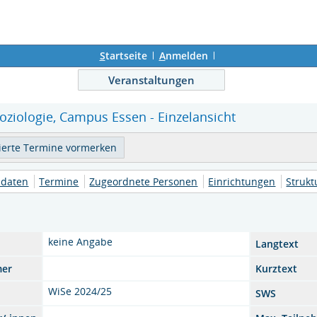
S
tartseite
A
nmelden
Veranstaltungen
oziologie, Campus Essen - Einzelansicht
daten
Termine
Zugeordnete Personen
Einrichtungen
Struk
keine Angabe
Langtext
mer
Kurztext
WiSe 2024/25
SWS