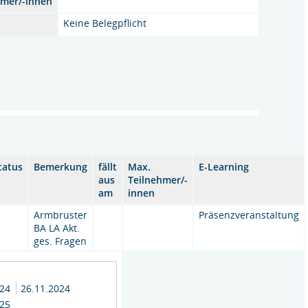
hmer/-innen
Keine Belegpflicht
tatus
Bemerkung
fällt
Max.
E-Learning
aus
Teilnehmer/-
am
innen
Armbruster
Präsenzveranstaltung
BA LA Akt.
ges. Fragen
024
26.11.2024
025