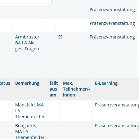
Präsenzveranstaltung
Präsenzveranstaltung
Armbruster
65
Präsenzveranstaltung
BA LA Akt.
ges. Fragen
tatus
Bemerkung
fällt
Max.
E-Learning
aus
Teilnehmer/-
am
innen
Mansfeld, MA
Präsenzveranstaltun
LA
Themenfelder
Bongaerts,
Präsenzveranstaltun
MA LA
Themenfelder