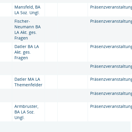
Mansfeld, BA
Präsenzveranstaltun
LA Soz. Ungl.
Fischer-
Präsenzveranstaltun
Neumann BA
LA Akt. ges.
Fragen
Datler BA LA
Präsenzveranstaltun
Akt. ges.
Fragen
Präsenzveranstaltun
Datler MA LA
Präsenzveranstaltun
Themenfelder
Präsenzveranstaltun
Armbruster,
Präsenzveranstaltun
BA LA Soz.
Ungl.