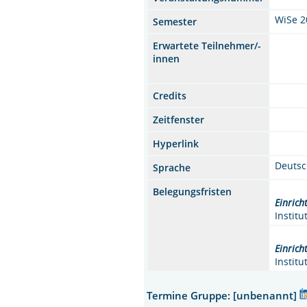
WiSe 2
Semester
Erwartete Teilnehmer/-
innen
Credits
Zeitfenster
Hyperlink
Deuts
Sprache
Belegungsfristen
Einrich
Instit
Einrich
Instit
Termine Gruppe: [unbenannt]