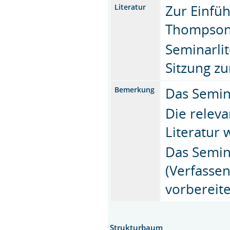
Zur Einfü
Literatur
Thompson/J
Seminarli
Sitzung zu
Das Semina
Bemerkung
Die releva
Literatur w
Das Semina
(Verfasse
vorbereite
Strukturbaum