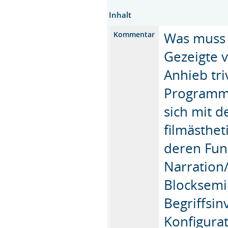
Inhalt
Was muss e
Kommentar
Gezeigte 
Anhieb tri
Programm 
sich mit d
filmästhe
deren Fun
Narration
Blocksemin
Begriffsi
Konfigurat