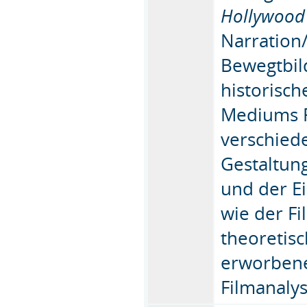
Hollywood 
Narration
Bewegtbil
historisch
Mediums F
verschied
Gestaltun
und der Ei
wie der Fi
theoretis
erworbene
Filmanaly