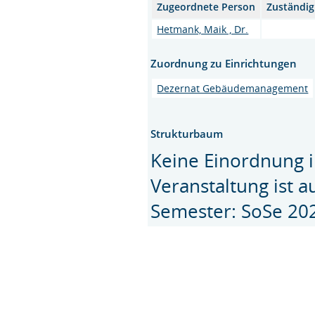
Zugeordnete Person
Zuständig
Hetmank, Maik , Dr.
Zuordnung zu Einrichtungen
Dezernat Gebäudemanagement
Strukturbaum
Keine Einordnung i
Veranstaltung ist 
Semester: SoSe 20