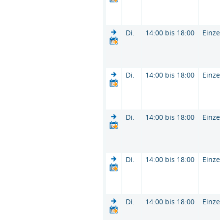
Di.
14:00 bis 18:00
Einze
Di.
14:00 bis 18:00
Einze
Di.
14:00 bis 18:00
Einze
Di.
14:00 bis 18:00
Einze
Di.
14:00 bis 18:00
Einze