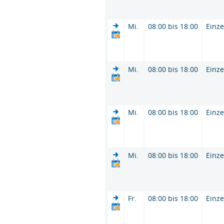
Mi.
08:00 bis 18:00
Einze
Mi.
08:00 bis 18:00
Einze
Mi.
08:00 bis 18:00
Einze
Mi.
08:00 bis 18:00
Einze
Fr.
08:00 bis 18:00
Einze