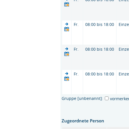
Fr.
08:00 bis 18:00
Einze
Fr.
08:00 bis 18:00
Einze
Fr.
08:00 bis 18:00
Einze
Gruppe [unbenannt]:
vormerke
Zugeordnete Person