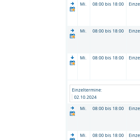
Mi.
08:00 bis 18:00
Einze
Mi.
08:00 bis 18:00
Einze
Mi.
08:00 bis 18:00
Einze
Einzeltermine:
02.10.2024
Mi.
08:00 bis 18:00
Einze
Mi.
08:00 bis 18:00
Einze