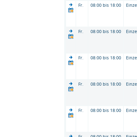
Fr.
08:00 bis 18:00
Einze
Fr.
08:00 bis 18:00
Einze
Fr.
08:00 bis 18:00
Einze
Fr.
08:00 bis 18:00
Einze
Fr.
08:00 bis 18:00
Einze
Fr.
08:00 bis 18:00
Einze