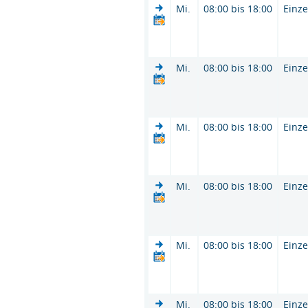
Mi.
08:00 bis 18:00
Einze
Mi.
08:00 bis 18:00
Einze
Mi.
08:00 bis 18:00
Einze
Mi.
08:00 bis 18:00
Einze
Mi.
08:00 bis 18:00
Einze
Mi.
08:00 bis 18:00
Einze