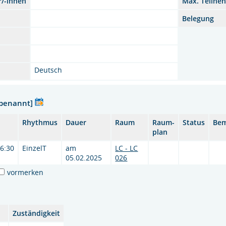
r/-innen
Max. Teilne
Belegung
Deutsch
nbenannt]
Rhythmus
Dauer
Raum
Raum-
Status
Be
plan
16:30
EinzelT
am
LC - LC
05.02.2025
026
vormerken
Zuständigkeit