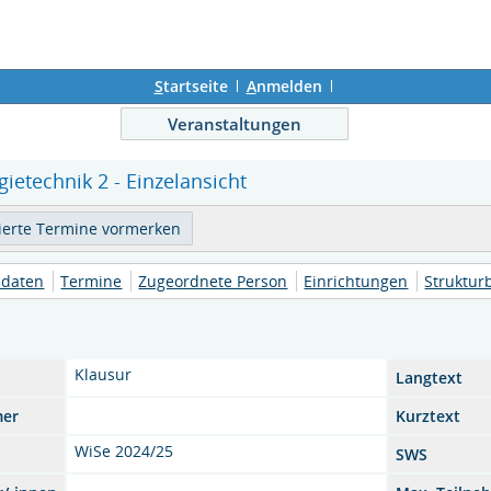
S
tartseite
A
nmelden
Veranstaltungen
ietechnik 2 - Einzelansicht
daten
Termine
Zugeordnete Person
Einrichtungen
Struktu
Klausur
Langtext
mer
Kurztext
WiSe 2024/25
SWS