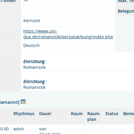
r/-innen
Max. Te
Belegu
Kernzeit
https://www.uni-
due.de/romanistik/personal/bung/index.php
Deutsch
Einrichtung :
Romanistik
Einrichtung :
Romanistik
nbenannt]
Rhythmus
Dauer
Raum
Raum-
Status
Beme
plan
20:00
wöch.
von