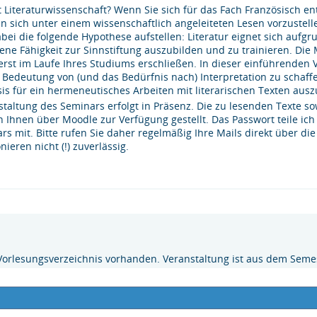
t Literaturwissenschaft? Wenn Sie sich für das Fach Französisch e
n sich unter einem wissenschaftlich angeleiteten Lesen vorzustel
bei die folgende Hypothese aufstellen: Literatur eignet sich auf
gene Fähigkeit zur Sinnstiftung auszubilden und zu trainieren. Die 
erst im Laufe Ihres Studiums erschließen. In dieser einführenden
e Bedeutung von (und das Bedürfnis nach) Interpretation zu schaf
sis für ein hermeneutisches Arbeiten mit literarischen Texten ausz
staltung des Seminars erfolgt in Präsenz. Die zu lesenden Texte s
 Ihnen über Moodle zur Verfügung gestellt. Das Passwort teile ic
rs mit. Bitte rufen Sie daher regelmäßig Ihre Mails direkt über di
nieren nicht (!) zuverlässig.
Vorlesungsverzeichnis vorhanden. Veranstaltung ist aus dem Semes