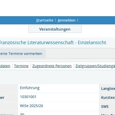
S
tartseite
A
nmelden
Veranstaltungen
französische Literaturwissenschaft - Einzelansicht
daten
Termine
Zugeordnete Personen
Zielgruppen/Studieng
Einführung
Langtex
10301001
mer
Kurztex
WiSe 2025/26
SWS
30