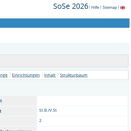
SoSe 2026
Hilfe
Sitemap
änge
Einrichtungen
Inhalt
Strukturbaum
t
St.B./V.St
t
2