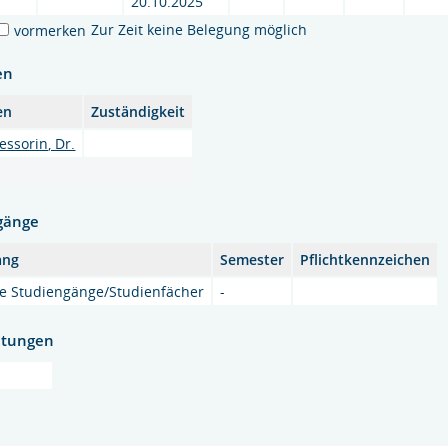
20.10.2025
Zur Zeit keine Belegung möglich
vormerken
en
en
Zuständigkeit
essorin, Dr.
gänge
ang
Semester
Pflichtkennzeichen
lle Studiengänge/Studienfächer
-
htungen