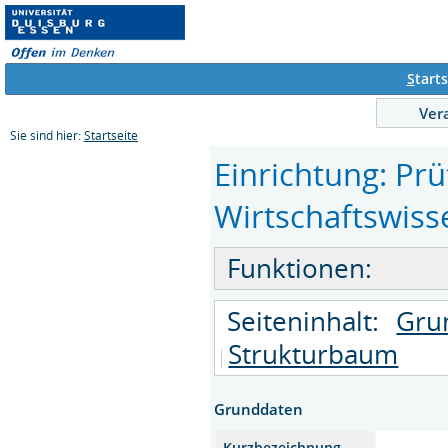
S
tarts
Ver
Sie sind hier:
Startseite
Einrichtung: Pr
Wirtschaftswiss
Funktionen:
Seiteninhalt:
Gru
Strukturbaum
Grunddaten
Kurzbezeichnung