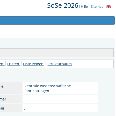
SoSe 2026
Hilfe
Sitemap
nen
Fristen
Liste zeigen
Strukturbaum
Zentrale wissenschaftliche
art
Einrichtungen
mmer
J
-in