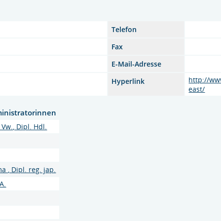
Telefon
Fax
E-Mail-Adresse
http://ww
Hyperlink
east/
inistratorinnen
Vw., Dipl. Hdl.
 , Dipl. reg. jap.
A.