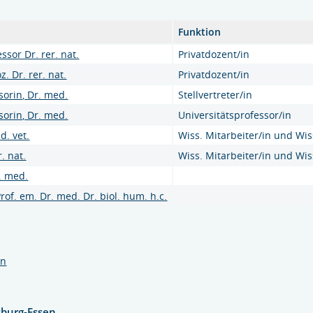
Funktion
essor Dr. rer. nat.
Privatdozent/in
z. Dr. rer. nat.
Privatdozent/in
sorin, Dr. med.
Stellvertreter/in
sorin, Dr. med.
Universitätsprofessor/in
d. vet.
Wiss. Mitarbeiter/in und Wis
r. nat.
Wiss. Mitarbeiter/in und Wis
. med.
Prof. em. Dr. med. Dr. biol. hum. h.c.
en
sburg-Essen