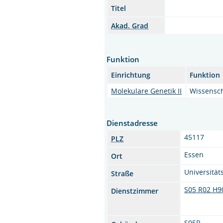
Titel
Akad. Grad
Funktion
Einrichtung
Funktion
Molekulare Genetik II
Wissensch
Dienstadresse
45117
PLZ
Essen
Ort
Universität
Straße
S05 R02 H9
Dienstzimmer
S05R