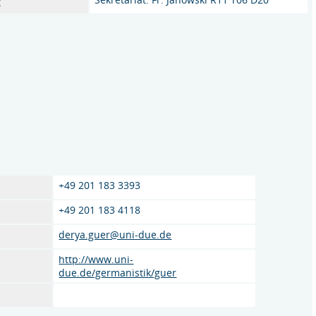
g
+49 201 183 3393
+49 201 183 4118
derya.guer@uni-due.de
http://www.uni-
due.de/germanistik/guer