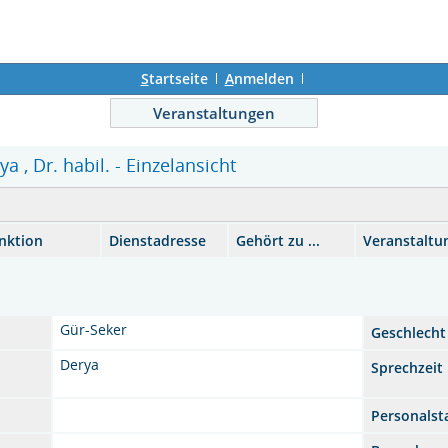
S
tartseite
A
nmelden
Veranstaltungen
a , Dr. habil. - Einzelansicht
nktion
Dienstadresse
Gehört zu ...
Veranstaltu
Gür-Seker
Geschlecht
Derya
Sprechzeit
Personalst