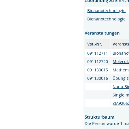
Zuordnung zu Einric
Bionanotechnologie
Bionanotechnologie
Veranstaltungen
Vst.-Nr.
Veranst
091112711
Bionano
091112720
Molecula
091130015
Mathema
091130016
Übung z
Nano-Bio
Single 
ZJA92062
Strukturbaum
Die Person wurde
1
ma