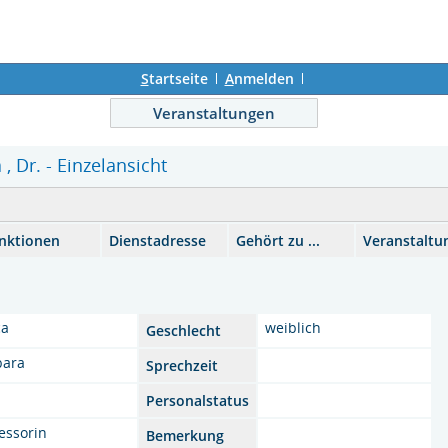
S
tartseite
A
nmelden
Veranstaltungen
, Dr. - Einzelansicht
nktionen
Dienstadresse
Gehört zu ...
Veranstaltu
ca
weiblich
Geschlecht
bara
Sprechzeit
Personalstatus
essorin
Bemerkung