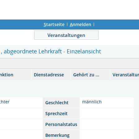
S
tartseite
A
nmelden
Veranstaltungen
 , abgeordnete Lehrkraft - Einzelansicht
nktion
Dienstadresse
Gehört zu ...
Veranstaltu
chter
männlich
Geschlecht
l
Sprechzeit
Personalstatus
Bemerkung