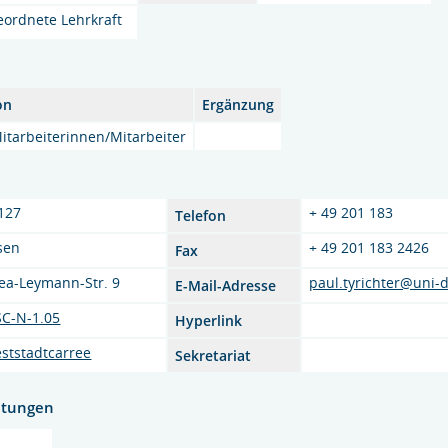
eordnete Lehrkraft
on
Ergänzung
itarbeiterinnen/Mitarbeiter
127
+ 49 201 183
Telefon
sen
+ 49 201 183 2426
Fax
ea-Leymann-Str. 9
paul.tyrichter@uni-
E-Mail-Adresse
C-N-1.05
Hyperlink
ststadtcarree
Sekretariat
htungen