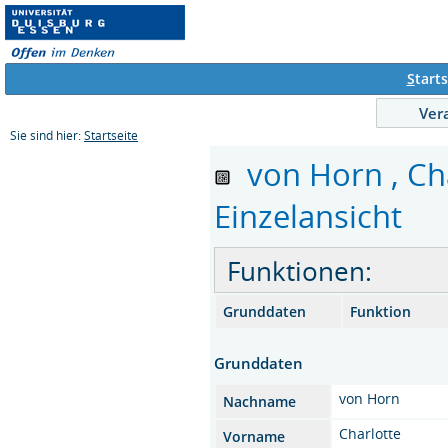
S
tarts
Ver
Sie sind hier:
Startseite
von Horn , Cha
Einzelansicht
Funktionen:
Grunddaten
Funktion
Grunddaten
von Horn
Nachname
Charlotte
Vorname