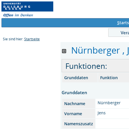
S
tarts
Ver
Sie sind hier:
Startseite
Nürnberger , J
Funktionen:
Grunddaten
Funktion
Grunddaten
Nürnberger
Nachname
Jens
Vorname
Namenszusatz