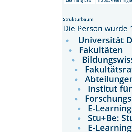
Learning Lab
https://learning
Strukturbaum
Die Person wurde
Universität 
Fakultäten
Bildungswis
Fakultätsr
Abteilunge
Institut f
Forschungs
E-Learnin
Stu+Be: S
E-Learnin