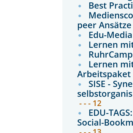
Best Pract
Mediensco
peer Ansätz
Edu-Media
Lernen mi
RuhrCamp
Lernen mi
Arbeitspaket
SISE - Syn
selbstorgani
- - - 12
EDU-TAGS: 
Social-Bookm
- - - 13