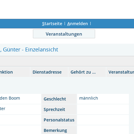
S
tartseite
A
nmelden
Veranstaltungen
 Günter - Einzelansicht
nktion
Dienstadresse
Gehört zu ...
Veranstaltu
 den Boom
männlich
Geschlecht
ter
Sprechzeit
Personalstatus
Bemerkung