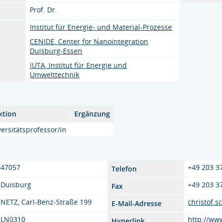
Prof. Dr.
Institut für Energie- und Material-Prozesse
CENIDE, Center for Nanointegration
Duisburg-Essen
IUTA, Institut für Energie und
Umwelttechnik
ktion
Ergänzung
ersitätsprofessor/in
47057
+49 203 3
Telefon
Duisburg
+49 203 3
Fax
NETZ, Carl-Benz-Straße 199
christof.
E-Mail-Adresse
LN0310
http://ww
Hyperlink