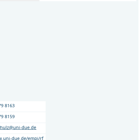
79 8163
79 8159
schulz@uni-due.de
w.uni-due.de/empi/rf