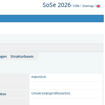
SoSe 2026
Hilfe
Sitemap
ngen
Strukturbaum
männlich
Universitätsprofessor(in)
atus
g