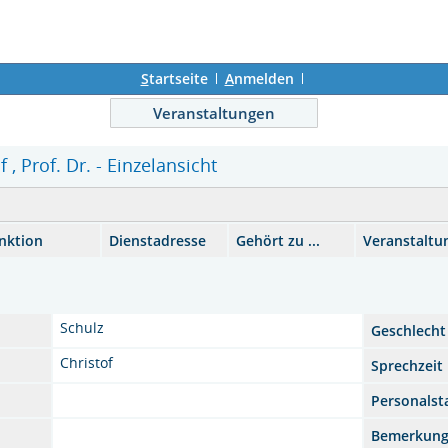
S
tartseite
A
nmelden
Veranstaltungen
f , Prof. Dr. - Einzelansicht
nktion
Dienstadresse
Gehört zu ...
Veranstaltu
Schulz
Geschlecht
Christof
Sprechzeit
Personalst
Bemerkun