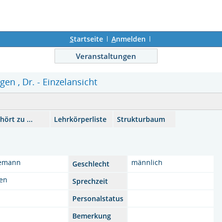
S
tartseite
A
nmelden
Veranstaltungen
en , Dr. - Einzelansicht
hört zu ...
Lehrkörperliste
Strukturbaum
emann
männlich
Geschlecht
gen
Sprechzeit
Personalstatus
Bemerkung