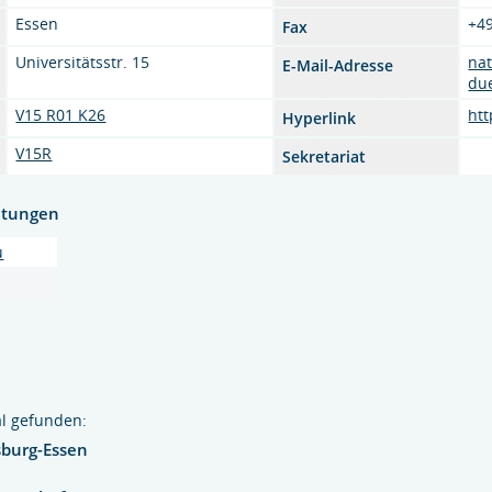
Essen
+4
Fax
Universitätsstr. 15
na
E-Mail-Adresse
du
V15 R01 K26
htt
Hyperlink
V15R
Sekretariat
htungen
u
l gefunden:
sburg-Essen