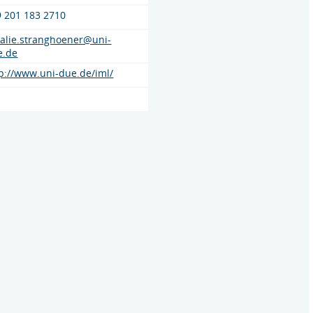
9 201 183 2710
talie.stranghoener@uni-
e.de
p://www.uni-due.de/iml/