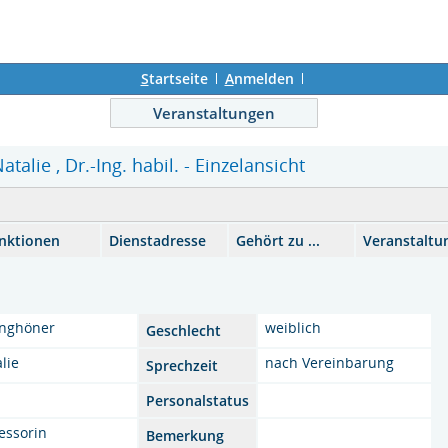
S
tartseite
A
nmelden
Veranstaltungen
talie , Dr.-Ing. habil. - Einzelansicht
nktionen
Dienstadresse
Gehört zu ...
Veranstaltu
anghöner
weiblich
Geschlecht
lie
nach Vereinbarung
Sprechzeit
Personalstatus
essorin
Bemerkung