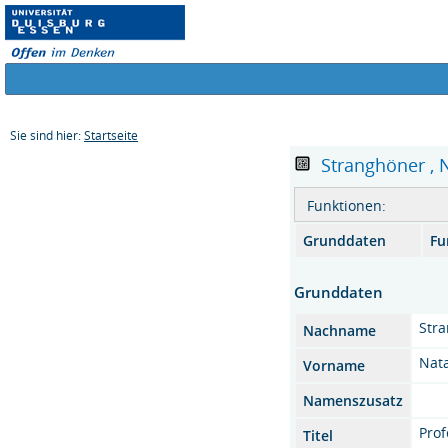
Sie sind hier:
Startseite
Stranghöner , Na
Funktionen:
Grunddaten
Fu
Grunddaten
Str
Nachname
Nata
Vorname
Namenszusatz
Prof
Titel