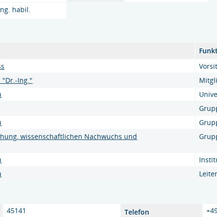
Ing. habil.
Funk
ss
Vorsi
"Dr.-Ing."
Mitgl
u
Unive
Grupp
u
Grup
chung, wissenschaftlichen Nachwuchs und
Grup
u
Insti
u
Leite
45141
+4
Telefon