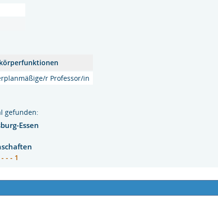
körperfunktionen
rplanmäßige/r Professor/in
l gefunden:
sburg-Essen
nschaften
- - - 1