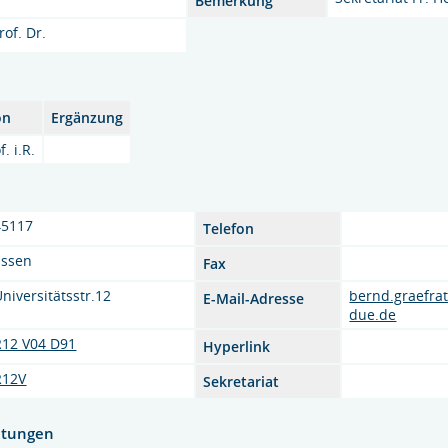
Bemerkung
rof. Dr.
on
Ergänzung
f. i.R.
45117
Telefon
Essen
Fax
Universitätsstr.12
bernd.graefra
E-Mail-Adresse
due.de
R12 V04 D91
Hyperlink
R12V
Sekretariat
htungen