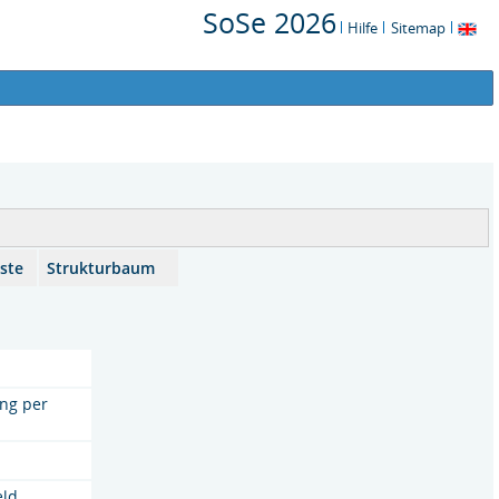
SoSe 2026
Hilfe
Sitemap
iste
Strukturbaum
ng per
eld