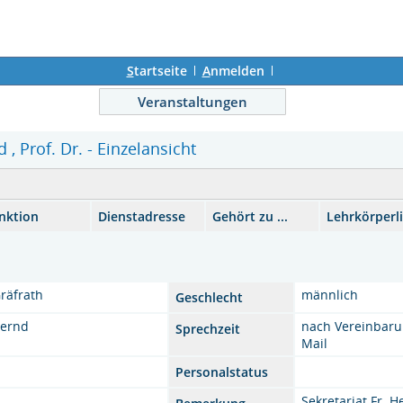
S
tartseite
A
nmelden
Veranstaltungen
 , Prof. Dr. - Einzelansicht
nktion
Dienstadresse
Gehört zu ...
Lehrkörperl
räfrath
männlich
Geschlecht
ernd
nach Vereinbaru
Sprechzeit
Mail
Personalstatus
Sekretariat Fr. H