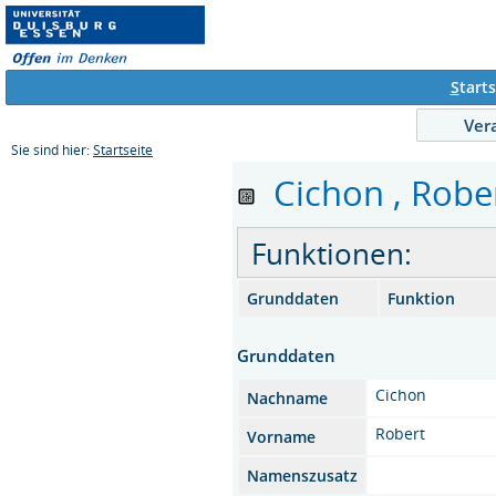
S
tarts
Ver
Sie sind hier:
Startseite
Cichon , Rober
Funktionen:
Grunddaten
Funktion
Grunddaten
Cichon
Nachname
Robert
Vorname
Namenszusatz