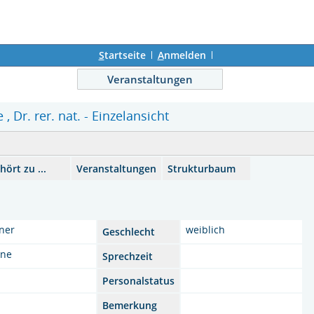
S
tartseite
A
nmelden
Veranstaltungen
 , Dr. rer. nat. - Einzelansicht
hört zu ...
Veranstaltungen
Strukturbaum
ner
weiblich
Geschlecht
ine
Sprechzeit
Personalstatus
Bemerkung