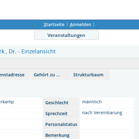
S
tartseite
A
nmelden
Veranstaltungen
 , Dr. - Einzelansicht
enstadresse
Gehört zu ...
Strukturbaum
erkamp
männlich
Geschlecht
nach Vereinbarung
Sprechzeit
Personalstatus
Bemerkung