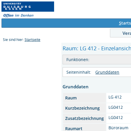
S
tarts
Ver
Sie sind hier:
Startseite
Raum: LG 412 - Einzelansich
Funktionen:
Seiteninhalt:
Grunddaten
Grunddaten
LG 412
Raum
LG0412
Kurzbezeichnung
LG0412
Zusatzbezeichnung
Büroraum
Raumart