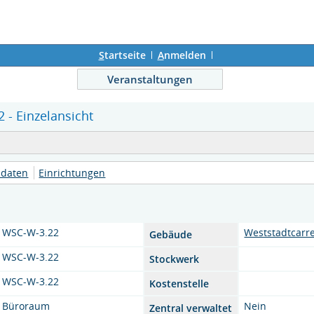
S
tartseite
A
nmelden
Veranstaltungen
- Einzelansicht
daten
Einrichtungen
WSC-W-3.22
Weststadtcarr
Gebäude
WSC-W-3.22
Stockwerk
WSC-W-3.22
Kostenstelle
Büroraum
Nein
Zentral verwaltet