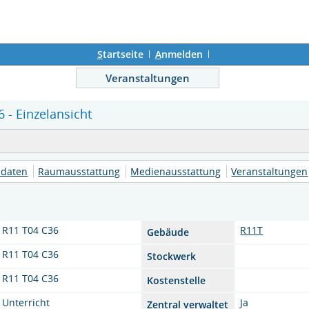
S
tartseite
A
nmelden
Veranstaltungen
 - Einzelansicht
daten
Raumausstattung
Medienausstattung
Veranstaltungen
R11 T04 C36
R11T
Gebäude
R11 T04 C36
Stockwerk
R11 T04 C36
Kostenstelle
Unterricht
Ja
Zentral verwaltet