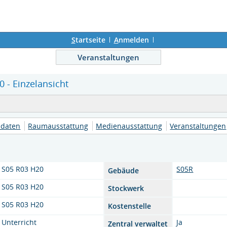
S
tartseite
A
nmelden
Veranstaltungen
 - Einzelansicht
daten
Raumausstattung
Medienausstattung
Veranstaltungen
S05 R03 H20
S05R
Gebäude
S05 R03 H20
Stockwerk
S05 R03 H20
Kostenstelle
Unterricht
Ja
Zentral verwaltet