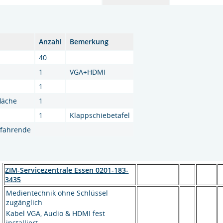
Anzahl
Bemerkung
40
1
VGA+HDMI
1
fläche
1
1
Klappschiebetafel
hlfahrende
ZIM-Servicezentrale Essen 0201-183-
3435
Medientechnik ohne Schlüssel
zugänglich
Kabel VGA, Audio & HDMI fest
installiert