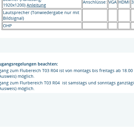
Anschlüsse:
VGA
HDMI
3
1920x1200)
Anleitung
Lautsprecher (Tonwiedergabe nur mit
Bildsignal)
OHP
Zugangsregelungen beachten:
ang zum Flubereich T03 R04 ist von montags bis freitags ab 18.00 
Ausweis) möglich.
gang zum Flurbereich T03 R04 ist samstags und sonntags ganztägig
Ausweis) möglich.