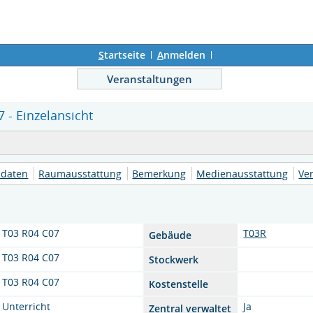
S
tartseite
A
nmelden
Veranstaltungen
 - Einzelansicht
daten
Raumausstattung
Bemerkung
Medienausstattung
Ve
T03 R04 C07
T03R
Gebäude
T03 R04 C07
Stockwerk
T03 R04 C07
Kostenstelle
Unterricht
Ja
Zentral verwaltet