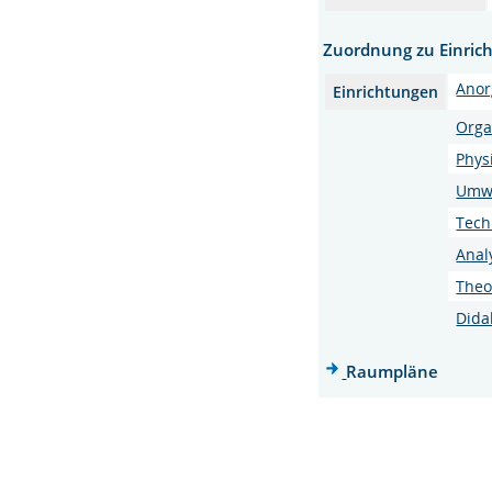
Zuordnung zu Einric
Anor
Einrichtungen
Orga
Phys
Umwe
Tech
Anal
Theo
Dida
Raumpläne