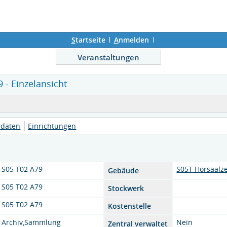
S
tartseite
A
nmelden
Veranstaltungen
 - Einzelansicht
daten
Einrichtungen
S05 T02 A79
S05T Hörsaalz
Gebäude
S05 T02 A79
Stockwerk
S05 T02 A79
Kostenstelle
Archiv,Sammlung
Nein
Zentral verwaltet