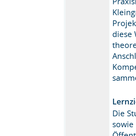
Praxis
Kleing
Projek
diese 
theore
Ansch
Kompe
samme
Lernzi
Die S
sowie
Öffent