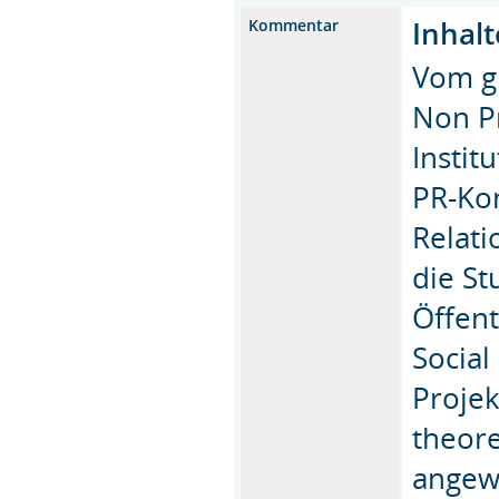
Inhalt
Kommentar
Vom g
Non Pr
Instit
PR-Kon
Relati
die St
Öffent
Social
Proje
theore
angew