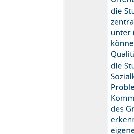
die S
zentra
unter
könne
Qualit
die S
Sozial
Probl
Kommu
des Gr
erkenn
eigen