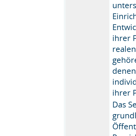
unters
Einri
Entwic
ihrer 
reale
gehöre
denen
indivi
ihrer 
Das Se
grund
Öffent