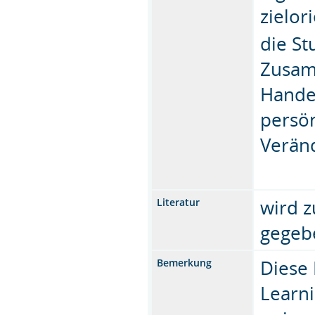
zielor
die S
Zusam
Hande
persön
Verän
wird z
Literatur
gegeb
Diese 
Bemerkung
Learn