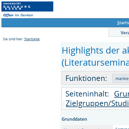
S
tarts
Ver
Sie sind hier:
Startseite
Highlights der 
(Literatursemina
Funktionen:
Seiteninhalt:
Gru
Zielgruppen/Stud
Grunddaten