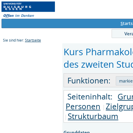
S
tarts
Ver
Sie sind hier:
Startseite
Kurs Pharmakolog
des zweiten Stud
Funktionen:
Seiteninhalt:
Gru
Personen
Zielgr
Strukturbaum
Grunddaten