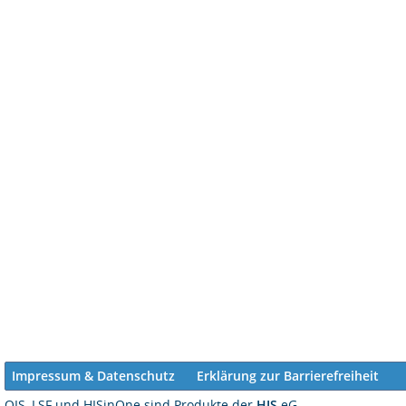
Impressum & Datenschutz
Erklärung zur Barrierefreiheit
QIS, LSF und HISinOne sind Produkte der
HIS
eG