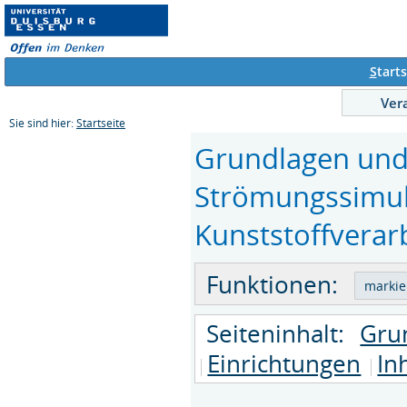
S
tarts
Ver
Sie sind hier:
Startseite
Grundlagen un
Strömungssimul
Kunststoffverarb
Funktionen:
Seiteninhalt:
Gru
Einrichtungen
In