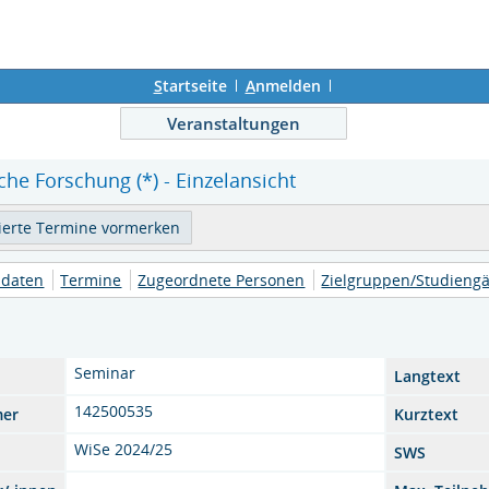
S
tartseite
A
nmelden
Veranstaltungen
he Forschung (*) - Einzelansicht
daten
Termine
Zugeordnete Personen
Zielgruppen/Studieng
Seminar
Langtext
142500535
mer
Kurztext
WiSe 2024/25
SWS