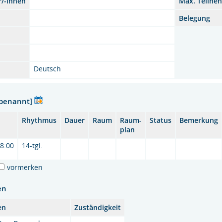
r/-innen
Max. Teilne
Belegung
Deutsch
nbenannt]
Rhythmus
Dauer
Raum
Raum-
Status
Bemerkung
plan
18:00
14-tgl.
vormerken
en
en
Zuständigkeit