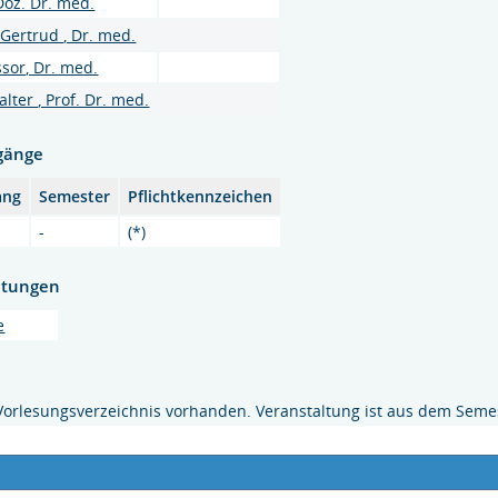
 Doz. Dr. med.
 Gertrud , Dr. med.
sor, Dr. med.
ter , Prof. Dr. med.
gänge
ang
Semester
Pflichtkennzeichen
-
(*)
htungen
e
Vorlesungsverzeichnis vorhanden. Veranstaltung ist aus dem Semes